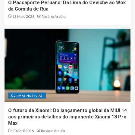
O Passaporte Peruano: Da Lima do Ceviche ao Wok
da Comida de Rua
13 Maio 2026
Rosário Araújo
O Passaporte Peruano: Da
Lima do Ceviche ao Wok da
Comida de Rua
2
O futuro da Xiaomi: Do
lançamento global da MIUI 14
aos primeiros detalhes do
imponente Xiaomi 18 Pro Max
3
ÚLTIMAS NOTÍCIAS
Sabores que Resistem ao
Tempo: Do Berço Minhoto ao
O futuro da Xiaomi: Do lançamento global da MIUI 14
Coração do Texas
aos primeiros detalhes do imponente Xiaomi 18 Pro
Max
4
20 Abril 2026
Rosário Araújo