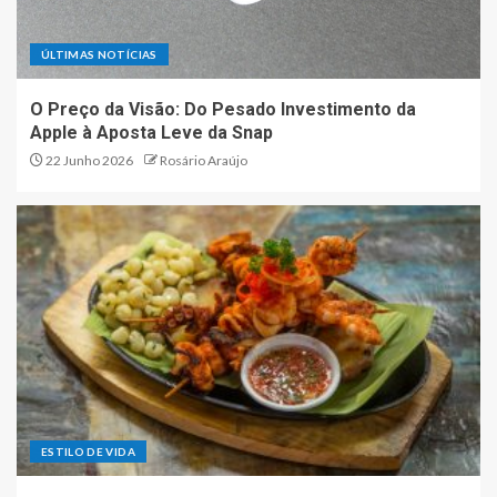
imponente Xiaomi 18 Pro Max
3
ÚLTIMAS NOTÍCIAS
O Preço da Visão: Do Pesado Investimento da
Sabores que Resistem ao
Apple à Aposta Leve da Snap
Tempo: Do Berço Minhoto ao
Coração do Texas
22 Junho 2026
Rosário Araújo
4
Inteligência Artificial na
Educação: O Fim do Tabu e o
Início de uma Nova Era de
Aprendizagem Personalizada
5
O Preço da Visão: Do Pesado
Investimento da Apple à
ESTILO DE VIDA
Aposta Leve da Snap
1