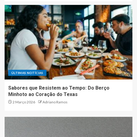
Inteligência Artificial na
Educação: O Fim do Tabu e o
Início de uma Nova Era de
Aprendizagem Personalizada
5
ÚLTIMAS NOTÍCIAS
Sabores que Resistem ao Tempo: Do Berço
Minhoto ao Coração do Texas
2 Março 2026
Adriano Ramos