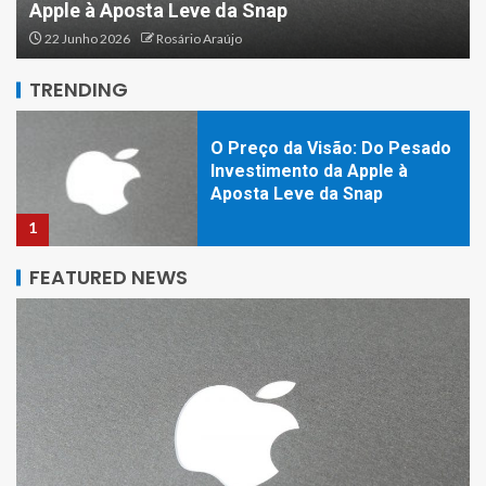
Apple à Aposta Leve da Snap
Educação: O Fim do Tabu e o
Início de uma Nova Era de
22 Junho 2026
Rosário Araújo
Aprendizagem Personalizada
5
TRENDING
O Preço da Visão: Do Pesado
Investimento da Apple à
Aposta Leve da Snap
1
FEATURED NEWS
O Passaporte Peruano: Da
Lima do Ceviche ao Wok da
Comida de Rua
2
O futuro da Xiaomi: Do
lançamento global da MIUI 14
aos primeiros detalhes do